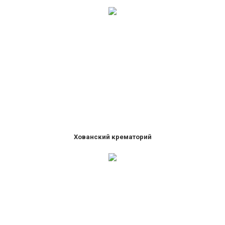
Хованский крематорий